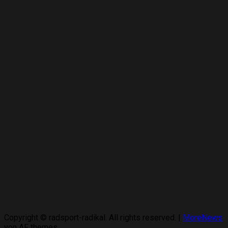
Copyright © radsport-radikal. All rights reserved.
|
MoreNews
von AF themes.