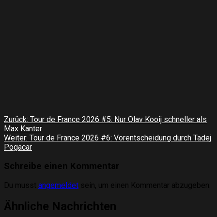
Beitragsnavigation
Zurück:
Tour de France 2026 #5: Nur Olav Kooij schneller als
Max Kanter
Weiter:
Tour de France 2026 #6: Vorentscheidung durch Tadej
Pogacar
Schreibe einen Kommentar
Du musst
angemeldet
sein, um einen Kommentar abzugeben.
Ähnliche Nachrichten