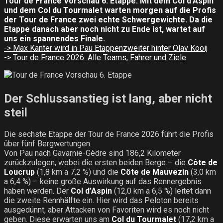
Tour de France Vorschau 6. Etappe: Mit dem Col d’Aspin
und dem Col du Tourmalet warten morgen auf die Profis
der Tour de France zwei echte Schwergewichte. Da die
Etappe danach aber noch nicht zu Ende ist, wartet auf
uns ein spannendes Finale.
-> Max Kanter wird in Pau Etappenzweiter hinter Olav Kooij
-> Tour de France 2026: Alle Teams, Fahrer und Ziele
Der Schlussanstieg ist lang, aber nicht
steil
Die sechste Etappe der Tour de France 2026 führt die Profis
über fünf Bergwertungen.
Von Pau nach Gavarnie-Gèdre sind 186,2 Kilometer
zurückzulegen, wobei die ersten beiden Berge – die
Côte de
Loucrup
(1,8 km a 7,2 %) und die
Côte de Mauvezin
(3,0 km
a 6,4 %) – keine große Auswirkung auf das Rennergebnis
haben werden. Der
Col d’Aspin
(12,0 km a 6,5 %) leitet dann
die zweite Rennhälfte ein. Hier wird das Peloton bereits
ausgedünnt, aber Attacken von Favoriten wird es noch nicht
geben. Diese erwarten uns am
Col du Tourmalet
(17,2 km a