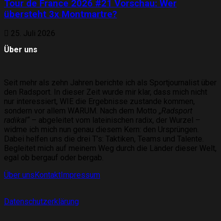
Tour de France 2026 #21 Vorschau: Wer
übersteht 3x Montmartre?
25. Juli 2026
Über uns
Seit mehr als zehn Jahren berichte ich als Sportjournalist über
den Radsport. In dieser Zeit wurde mir klar, dass mich nicht
nur interessiert, WIE die Ergebnisse zustande kommen,
sondern vor allem WARUM. Nach dem Motto
„Radsport
radikal“
– abgeleitet vom lateinischen radix, der Wurzel –
widme ich mich nun genau diesem Kern: den Ursprüngen.
Dabei helfen uns die drei T’s: Taktiken, Teams und Talente.
Begleitet mich auf meinem Weg durch die Länder dieser Welt,
egal ob bergauf oder bergab.
Über uns
Kontakt
Impressum
Datenschutzerklärung