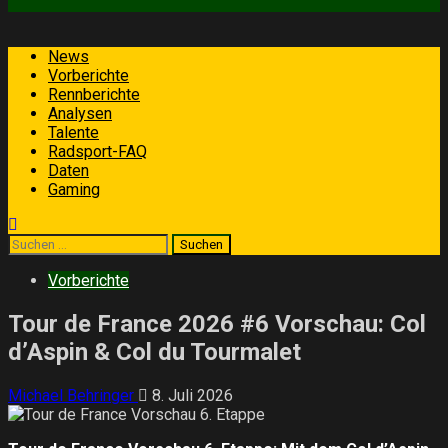
Primäres
News
Menü
Vorberichte
Rennberichte
Analysen
Talente
Radsport-FAQ
Daten
Gaming
Suchen
nach:
Vorberichte
Tour de France 2026 #6 Vorschau: Col
d’Aspin & Col du Tourmalet
Michael Behringer
8. Juli 2026