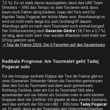
7,3 %). Es ist stark davon auszugehen, dass das UAE Team
Emirates – XRG das Tempo so sehr forcieren wird, dass
kaum noch Fahrer übrig bleiben. Isaac del Toro wird für
Kapitän Tadej Pogacar der letzte Mann sein. Beschleunigt er,
wird es nicht mehr lange bis zum Großangriff dauern.
Allerdings geht es nach dem Tourmalet noch einmal bergauf.
Der Schlussanstieg nach
Gavarnie-Gèdre
(18,7 km a 3,7 %)
ist lang, aber nicht steil. Hier werden Attacken nicht mehr von
Erfolg gekrönt sein.
-> Tour de France 2026: Die 5 Favoriten auf den Gesamtsieg
Radikale Prognose: Am Tourmalet geht Tadej
Pogacar solo
Für die morgige sechste Etappe der Tour de France gibt es
zwei Szenarien: Entweder fahren die Favoriten gemeinsam
über den Col du Tourmalet und dann auch gemeinsam
Richtung Ziellinie, oder am Col du Tourmalet fällt alles
auseinander und sie fahren als Solisten oder in sehr kleinen
Gruppen über die Ziellinie. Ich glaube an das zweite Szenario,
weil das einfach der Stil von UAE – XRG bzw.
Tadej Pogacar
ist. Er weiß, dass er am Tourmalet den Unterschied machen