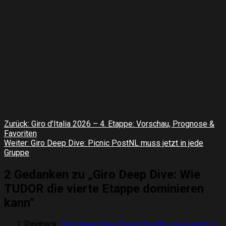
Beitragsnavigation
Zurück:
Giro d’Italia 2026 – 4. Etappe: Vorschau, Prognose &
Favoriten
Weiter:
Giro Deep Dive: Picnic PostNL muss jetzt in jede
Gruppe
2 Gedanken zu „
Giro Deep Dive: Wie
TUDOR die vierte Etappe dominieren
kann
“
Pingback:
Giro Deep Dive: Picnic PostNL muss jetzt in