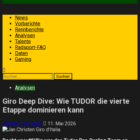
Primäres
News
Menü
Vorberichte
Rennberichte
Analysen
Talente
Radsport-FAQ
Daten
Gaming
Suchen
nach:
Analysen
Giro Deep Dive: Wie TUDOR die vierte
Etappe dominieren kann
Michael Behringer
11. Mai 2026