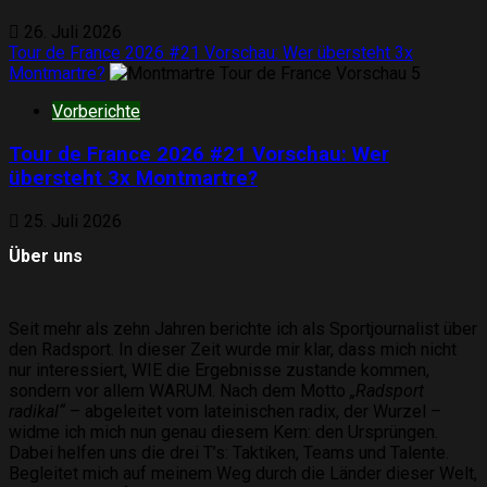
26. Juli 2026
Tour de France 2026 #21 Vorschau: Wer übersteht 3x
Montmartre?
5
Vorberichte
Tour de France 2026 #21 Vorschau: Wer
übersteht 3x Montmartre?
25. Juli 2026
Über uns
Seit mehr als zehn Jahren berichte ich als Sportjournalist über
den Radsport. In dieser Zeit wurde mir klar, dass mich nicht
nur interessiert, WIE die Ergebnisse zustande kommen,
sondern vor allem WARUM. Nach dem Motto
„Radsport
radikal“
– abgeleitet vom lateinischen radix, der Wurzel –
widme ich mich nun genau diesem Kern: den Ursprüngen.
Dabei helfen uns die drei T’s: Taktiken, Teams und Talente.
Begleitet mich auf meinem Weg durch die Länder dieser Welt,