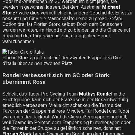
Podiums-Ambitionen im GC werden ihn nicht jagen, sie
werden in gewähren lassen. Bei dem Australier
Michael
Storer
wäre dies vermutlich eine andere Geschichte. Er ist zu
bekannt und für viele Mannschaften eine zu große Gefahr.
Option drei ist Florian Stork selbst. Doch dem Deutschen
würden wir raten, im Hauptfeld zu bleiben und die Chance auf
Rosa und den Tagessieg in einem möglichen Sprint
wahrzunehmen.
Florian Stork ärgert sich auf der zweiten Etappe des Giro
d’Italia über seinen zweiten Platz.
Rondel verbessert sich im GC oder Stork
übernimmt Rosa
Schickt das Tudor Pro Cycling Team
Mathys Rondel
in die
Fluchtgruppe, kann sich der Franzose in der Gesamtwertung
erheblich verbessern. Vielleicht schenken die Teams der
Favoriten der Gruppe mehrere Minuten. Für Rondel und Tudor
wäre dies der Jackpot. Wird die Ausreißergruppe eingeholt,
weil Teams im Peloton dem Etappensieg hinterherjagen oder
die Fahrer in der Gruppe zu gefährlich scheinen, dann hat
Florian Stork
beste Chancen im Sprint um den Tagessieg