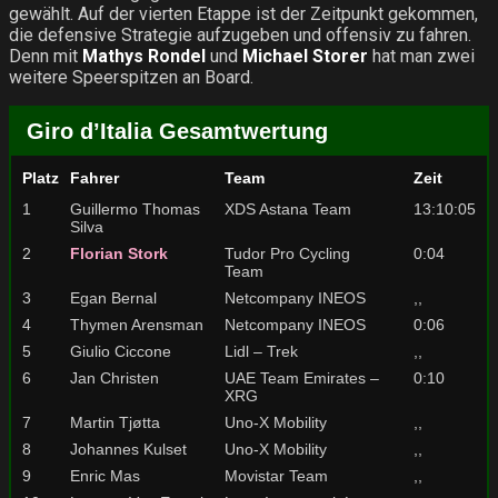
gewählt. Auf der vierten Etappe ist der Zeitpunkt gekommen,
die defensive Strategie aufzugeben und offensiv zu fahren.
Denn mit
Mathys Rondel
und
Michael Storer
hat man zwei
weitere Speerspitzen an Board.
Giro d’Italia Gesamtwertung
Platz
Fahrer
Team
Zeit
1
Guillermo Thomas
XDS Astana Team
13:10:05
Silva
2
Florian Stork
Tudor Pro Cycling
0:04
Team
3
Egan Bernal
Netcompany INEOS
,,
4
Thymen Arensman
Netcompany INEOS
0:06
5
Giulio Ciccone
Lidl – Trek
,,
6
Jan Christen
UAE Team Emirates –
0:10
XRG
7
Martin Tjøtta
Uno-X Mobility
,,
8
Johannes Kulset
Uno-X Mobility
,,
9
Enric Mas
Movistar Team
,,