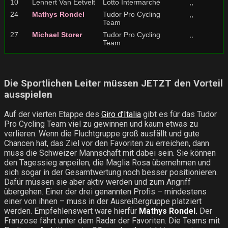
10
Lennert Van Eetvelt
Lotto Intermarché
,,
24
Mathys Rondel
Tudor Pro Cycling
,,
Team
27
Michael Storer
Tudor Pro Cycling
,,
Team
Die Sportlichen Leiter müssen JETZT den Vorteil
ausspielen
Auf der vierten Etappe des
Giro d’Italia
gibt es für das Tudor
Pro Cycling Team viel zu gewinnen und kaum etwas zu
verlieren. Wenn die Fluchtgruppe groß ausfällt und gute
Chancen hat, das Ziel vor den Favoriten zu erreichen, dann
muss die Schweizer Mannschaft mit dabei sein. Sie können
den Tagessieg anpeilen, die Maglia Rosa übernehmen und
sich sogar in der Gesamtwertung noch besser positionieren.
Dafür müssen sie aber aktiv werden und zum Angriff
übergehen. Einer der drei genannten Profis – mindestens
einer von ihnen – muss in der Ausreißergruppe platziert
werden. Empfehlenswert wäre hierfür
Mathys Rondel.
Der
Franzose fährt unter dem Radar der Favoriten. Die Teams mit