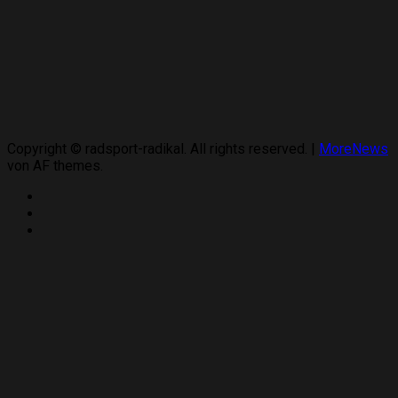
Copyright © radsport-radikal. All rights reserved.
|
MoreNews
von AF themes.
Twitter
Instagram
YouTube