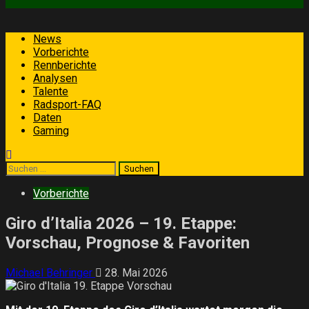
Primäres
News
Menü
Vorberichte
Rennberichte
Analysen
Talente
Radsport-FAQ
Daten
Gaming
Suchen
nach:
Vorberichte
Giro d’Italia 2026 – 19. Etappe:
Vorschau, Prognose & Favoriten
Michael Behringer
28. Mai 2026