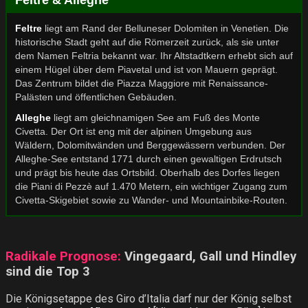
Feltre & Alleghe
Feltre
liegt am Rand der Belluneser Dolomiten in Venetien. Die
historische Stadt geht auf die Römerzeit zurück, als sie unter
dem Namen Feltria bekannt war. Ihr Altstadtkern erhebt sich auf
einem Hügel über dem Piavetal und ist von Mauern geprägt.
Das Zentrum bildet die Piazza Maggiore mit Renaissance-
Palästen und öffentlichen Gebäuden.
Alleghe
liegt am gleichnamigen See am Fuß des Monte
Civetta. Der Ort ist eng mit der alpinen Umgebung aus
Wäldern, Dolomitwänden und Berggewässern verbunden. Der
Alleghe-See entstand 1771 durch einen gewaltigen Erdrutsch
und prägt bis heute das Ortsbild. Oberhalb des Dorfes liegen
die Piani di Pezzè auf 1.470 Metern, ein wichtiger Zugang zum
Civetta-Skigebiet sowie zu Wander- und Mountainbike-Routen.
Radikale Prognose:
Vingegaard, Gall und Hindley
sind die Top 3
Die Königsetappe des Giro d’Italia darf nur der König selbst