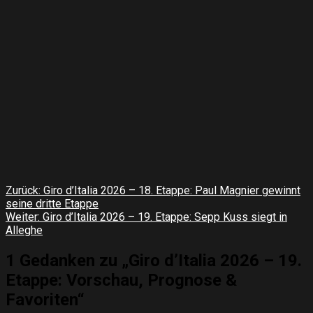
Beitragsnavigation
Zurück:
Giro d’Italia 2026 – 18. Etappe: Paul Magnier gewinnt
seine dritte Etappe
Weiter:
Giro d’Italia 2026 – 19. Etappe: Sepp Kuss siegt in
Alleghe
1 Gedanken zu „
Giro d’Italia 2026 – 19.
Etappe: Vorschau, Prognose &
Favoriten
“