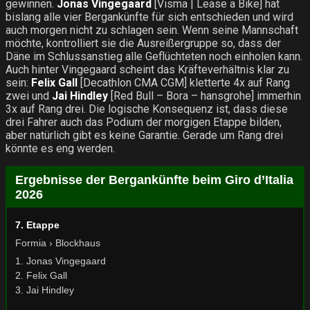
gewinnen.
Jonas Vingegaard
[Visma | Lease a Bike] hat
bislang alle vier Bergankünfte für sich entschieden und wird
auch morgen nicht zu schlagen sein. Wenn seine Mannschaft
möchte, kontrolliert sie die Ausreißergruppe so, dass der
Däne im Schlussanstieg alle Geflüchteten noch einholen kann.
Auch hinter Vingegaard scheint das Kräfteverhältnis klar zu
sein:
Felix Gall
[Decathlon CMA CGM] kletterte 4x auf Rang
zwei und
Jai Hindley
[Red Bull – Bora – hansgrohe] immerhin
3x auf Rang drei. Die logische Konsequenz ist, dass diese
drei Fahrer auch das Podium der morgigen Etappe bilden,
aber natürlich gibt es keine Garantie. Gerade um Rang drei
könnte es eng werden.
Ergebnisse der Bergankünfte beim Giro d’Italia
2026
7. Etappe
Formia › Blockhaus
1. Jonas Vingegaard
2. Felix Gall
3. Jai Hindley