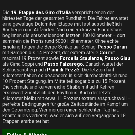
Die
19. Etappe des Giro d’Italia
verspricht einen der
härtesten Tage der gesamten Rundfahrt. Die Fahrer erwartet
eine gewaltige Dolomiten-Etappe mit fast ausschließlich
Anstiegen und Abfahrten. Nach einem kurzen Einrollstück
beginnen die entscheidenden letzten 100 Kilometer – dort
sammeln die Profis rund 5000 Höhenmeter. Ohne echte
Erholung folgen die Berge Schlag auf Schlag:
Passo Duran
mit Rampen bis 14 Prozent, der extrem steile
Coi
mit
maximal 19 Prozent sowie
Forcella Staulanza, Passo Giau
als Cima Coppi und
Passo Falzarego.
Danach wartet der
Schlussanstieg nach
Piani di Pezzè.
Die letzten fünf
Kilometer haben es besonders in sich: durchschnittlich rund
10 Prozent Steigung, im Mittelteil sogar bis zu 15 Prozent.
Die schmale und kurvenreiche Straße mit acht Kehren
erschwert zusätzlich den Rhythmus. Auch der letzte
Kilometer bleibt mit etwa 11 Prozent extrem anspruchsvoll –
perfekte Bedingungen für große Zeitabstände im Kampf um
den Gesamtsieg. Wer morgen einen schlechten Tag hat,
könnte alles verlieren, was er sich auf den vergangenen 18
Etappen erarbeitet hat.