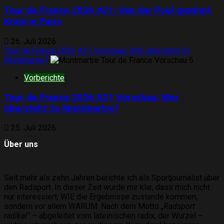
Tour de France 2026 #21: Van der Poel gewinnt
Krimi in Paris
26. Juli 2026
Tour de France 2026 #21 Vorschau: Wer übersteht 3x
Montmartre?
5
Vorberichte
Tour de France 2026 #21 Vorschau: Wer
übersteht 3x Montmartre?
25. Juli 2026
Über uns
Seit mehr als zehn Jahren berichte ich als Sportjournalist über
den Radsport. In dieser Zeit wurde mir klar, dass mich nicht
nur interessiert, WIE die Ergebnisse zustande kommen,
sondern vor allem WARUM. Nach dem Motto
„Radsport
radikal“
– abgeleitet vom lateinischen radix, der Wurzel –