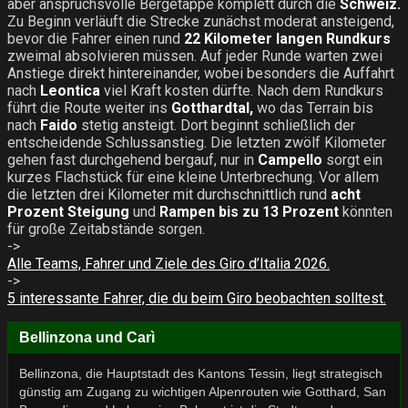
aber anspruchsvolle Bergetappe komplett durch die
Schweiz.
Zu Beginn verläuft die Strecke zunächst moderat ansteigend,
bevor die Fahrer einen rund
22 Kilometer langen Rundkurs
zweimal absolvieren müssen. Auf jeder Runde warten zwei
Anstiege direkt hintereinander, wobei besonders die Auffahrt
nach
Leontica
viel Kraft kosten dürfte. Nach dem Rundkurs
führt die Route weiter ins
Gotthardtal,
wo das Terrain bis
nach
Faido
stetig ansteigt. Dort beginnt schließlich der
entscheidende Schlussanstieg. Die letzten zwölf Kilometer
gehen fast durchgehend bergauf, nur in
Campello
sorgt ein
kurzes Flachstück für eine kleine Unterbrechung. Vor allem
die letzten drei Kilometer mit durchschnittlich rund
acht
Prozent Steigung
und
Rampen bis zu 13 Prozent
könnten
für große Zeitabstände sorgen.
->
Alle Teams, Fahrer und Ziele des Giro d’Italia 2026.
->
5 interessante Fahrer, die du beim Giro beobachten solltest.
Bellinzona und Carì
Bellinzona, die Hauptstadt des Kantons Tessin, liegt strategisch
günstig am Zugang zu wichtigen Alpenrouten wie Gotthard, San