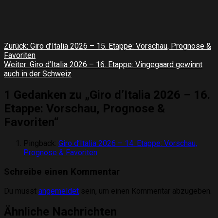
Beitragsnavigation
Zurück:
Giro d’Italia 2026 – 15. Etappe: Vorschau, Prognose &
Favoriten
Weiter:
Giro d’Italia 2026 – 16. Etappe: Vingegaard gewinnt
auch in der Schweiz
1 Gedanken zu „
Giro d’Italia 2026 – 16.
Etappe: Vorschau, Prognose &
Favoriten
“
Pingback:
Giro d’Italia 2026 – 14. Etappe: Vorschau,
Prognose & Favoriten
Schreibe einen Kommentar
Du musst
angemeldet
sein, um einen Kommentar abzugeben.
Ähnliche Nachrichten