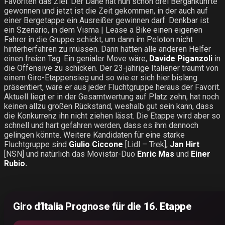
Favoriten das Ziel. Der Däne hat nun schon drei Bergankünfte
gewonnen und jetzt ist die Zeit gekommen, in der auch auf
einer Bergetappe ein Ausreißer gewinnen darf. Denkbar ist
ein Szenario, in dem Visma | Lease a Bike einen eigenen
Fahrer in die Gruppe schickt, um dann im Peloton nicht
hinterherfahren zu müssen. Dann hätten alle anderen Helfer
einen freien Tag. Ein genialer Move wäre,
Davide Piganzoli
in
die Offensive zu schicken. Der 23-jährige Italiener träumt von
einem Giro-Etappensieg und so wie er sich hier bislang
präsentiert, wäre er aus jeder Fluchtgruppe heraus der Favorit.
Aktuell liegt er in der Gesamtwertung auf Platz zehn, hat noch
keinen allzu großen Rückstand, weshalb gut sein kann, dass
die Konkurrenz ihn nicht ziehen lässt. Die Etappe wird aber so
schnell und hart gefahren werden, dass es ihm dennoch
gelingen könnte. Weitere Kandidaten für eine starke
Fluchtgruppe sind
Giulio Ciccone
[Lidl – Trek],
Jan Hirt
[NSN] und natürlich das Movistar-Duo
Enric Mas
und
Einer
Rubio.
Giro d’Italia Prognose für die 16. Etappe