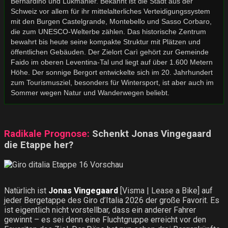
Bernardino und Lukmanier. Bekannt ist die Stadt aus der
Schweiz vor allem für ihr mittelalterliches Verteidigungssystem
mit den Burgen Castelgrande, Montebello und Sasso Corbaro,
die zum UNESCO-Welterbe zählen. Das historische Zentrum
bewahrt bis heute seine kompakte Struktur mit Plätzen und
öffentlichen Gebäuden. Der Zielort Carì gehört zur Gemeinde
Faido im oberen Leventina-Tal und liegt auf über 1.600 Metern
Höhe. Der sonnige Bergort entwickelte sich im 20. Jahrhundert
zum Tourismusziel, besonders für Wintersport, ist aber auch im
Sommer wegen Natur und Wanderwegen beliebt.
Radikale Prognose:
Schenkt Jonas Vingegaard
die Etappe her?
Natürlich ist
Jonas Vingegaard
[Visma | Lease a Bike] auf
jeder Bergetappe des Giro d’Italia 2026 der große Favorit. Es
ist eigentlich nicht vorstellbar, dass ein anderer Fahrer
gewinnt – es sei denn eine Fluchtgruppe erreicht vor den