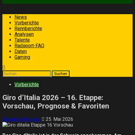
Primäres
News
Menü
Vorberichte
Rennberichte
Analysen
Talente
Radsport-FAQ
Daten
Gaming
Suchen
nach:
Vorberichte
Giro d’Italia 2026 – 16. Etappe:
Vorschau, Prognose & Favoriten
Michael Behringer
25. Mai 2026