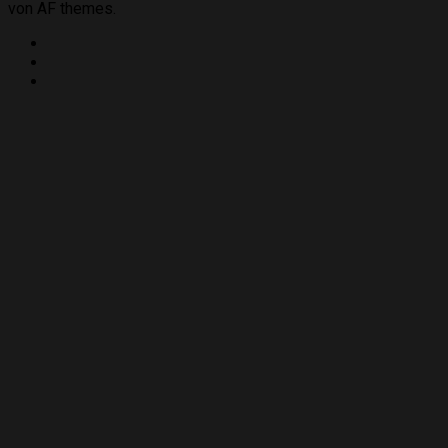
von AF themes.
Twitter
Instagram
YouTube