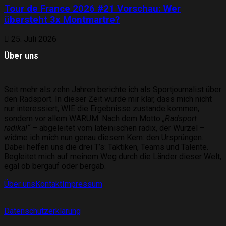
Tour de France 2026 #21 Vorschau: Wer
übersteht 3x Montmartre?
25. Juli 2026
Über uns
Seit mehr als zehn Jahren berichte ich als Sportjournalist über
den Radsport. In dieser Zeit wurde mir klar, dass mich nicht
nur interessiert, WIE die Ergebnisse zustande kommen,
sondern vor allem WARUM. Nach dem Motto
„Radsport
radikal“
– abgeleitet vom lateinischen radix, der Wurzel –
widme ich mich nun genau diesem Kern: den Ursprüngen.
Dabei helfen uns die drei T’s: Taktiken, Teams und Talente.
Begleitet mich auf meinem Weg durch die Länder dieser Welt,
egal ob bergauf oder bergab.
Über uns
Kontakt
Impressum
Datenschutzerklärung