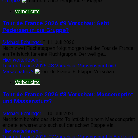
über
Gruppe?
Tour
Vorberichte
de
France
Tour de France 2026 #9 Vorschau: Geht
2026
#10
Pedersen in die Gruppe?
Vorschau:
Auf
Michael Behringer
11. Juli 2026
und
Nach zwei Flachetappen folgt morgen bei der Tour de France
Ab
ein Teilstück für eine Fluchtgruppe. Der wellige...
nach
Mehr
Hier weiterlesen ...
Le
Informationen
Tour de France 2026 #8 Vorschau: Massensprint und
Lioran
über
Massensturz?
Tour
Vorberichte
de
France
Tour de France 2026 #8 Vorschau: Massensprint
2026
#9
und Massensturz?
Vorschau:
Geht
Michael Behringer
10. Juli 2026
Pedersen
Nachdem bereits das siebte Teilstück in einem Massensprint
in
endete, erwartet uns auch auf der achten Etappe ein...
die
Mehr
Hier weiterlesen ...
Gruppe?
Informationen
Tour de France 2026 #7 Vorschau: Massensprint in Bordeaux