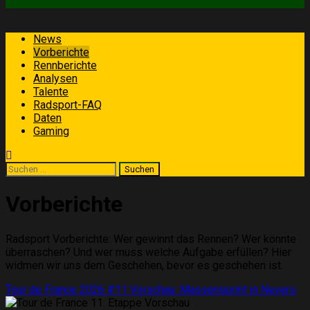
Primäres
News
Menü
Vorberichte
Rennberichte
Analysen
Talente
Radsport-FAQ
Daten
Gaming
Suchen
nach:
Vorberichte
Radsport Vorberichte: Wer gewinnt das Rennen? Wer könnte
überraschen? Und wer muss welche Aufgabe erfüllen? Hier
widmen wir uns dem Geschehen, bevor es geschehen ist.
Tour de France 2026 #11 Vorschau: Massensprint in Nevers