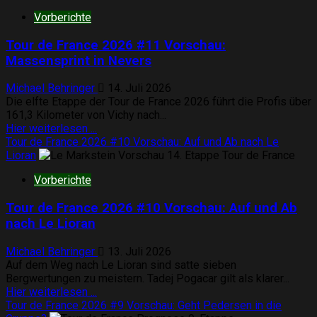
Vorberichte
Tour de France 2026 #11 Vorschau:
Massensprint in Nevers
Michael Behringer
14. Juli 2026
Die elfte Etappe der Tour de France 2026 führt die Profis über
161,3 Kilometer von Vichy nach...
Mehr
Hier weiterlesen ...
Informationen
Tour de France 2026 #10 Vorschau: Auf und Ab nach Le
über
Lioran
Tour
Vorberichte
de
France
Tour de France 2026 #10 Vorschau: Auf und Ab
2026
#11
nach Le Lioran
Vorschau:
Massensprint
Michael Behringer
13. Juli 2026
in
Auf dem Weg nach Le Lioran sind satte sieben
Nevers
Bergwertungen zu meistern. Tadej Pogacar gilt als klarer...
Mehr
Hier weiterlesen ...
Informationen
Tour de France 2026 #9 Vorschau: Geht Pedersen in die