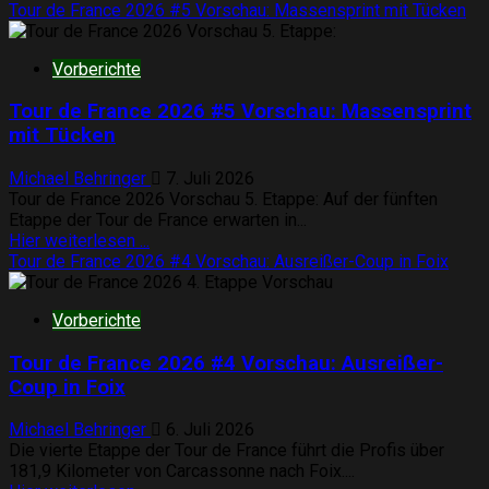
Informationen
Tour de France 2026 #5 Vorschau: Massensprint mit Tücken
über
Tour
Vorberichte
de
France
Tour de France 2026 #5 Vorschau: Massensprint
2026
#6
mit Tücken
Vorschau:
Col
Michael Behringer
7. Juli 2026
d’Aspin
Tour de France 2026 Vorschau 5. Etappe: Auf der fünften
&
Etappe der Tour de France erwarten in...
Col
Mehr
Hier weiterlesen ...
du
Informationen
Tour de France 2026 #4 Vorschau: Ausreißer-Coup in Foix
Tourmalet
über
Tour
Vorberichte
de
France
Tour de France 2026 #4 Vorschau: Ausreißer-
2026
#5
Coup in Foix
Vorschau:
Massensprint
Michael Behringer
6. Juli 2026
mit
Die vierte Etappe der Tour de France führt die Profis über
Tücken
181,9 Kilometer von Carcassonne nach Foix....