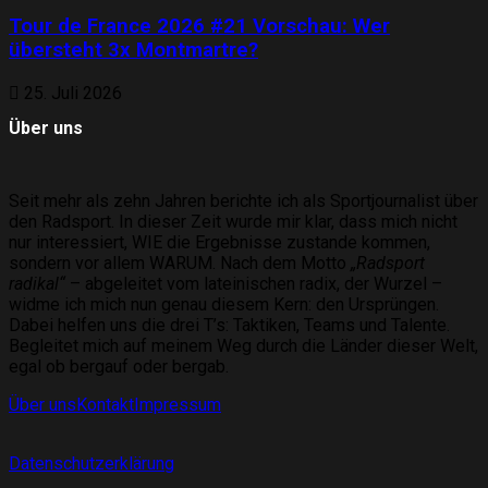
Tour de France 2026 #21 Vorschau: Wer
übersteht 3x Montmartre?
25. Juli 2026
Über uns
Seit mehr als zehn Jahren berichte ich als Sportjournalist über
den Radsport. In dieser Zeit wurde mir klar, dass mich nicht
nur interessiert, WIE die Ergebnisse zustande kommen,
sondern vor allem WARUM. Nach dem Motto
„Radsport
radikal“
– abgeleitet vom lateinischen radix, der Wurzel –
widme ich mich nun genau diesem Kern: den Ursprüngen.
Dabei helfen uns die drei T’s: Taktiken, Teams und Talente.
Begleitet mich auf meinem Weg durch die Länder dieser Welt,
egal ob bergauf oder bergab.
Über uns
Kontakt
Impressum
Datenschutzerklärung