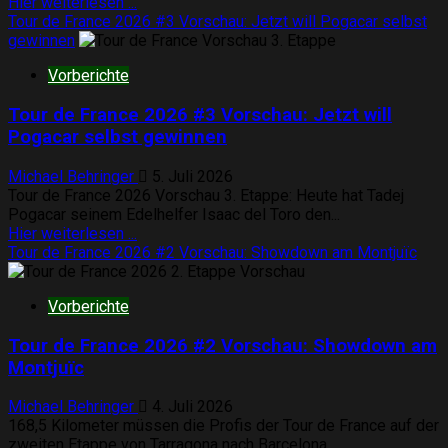
Mehr
Hier weiterlesen ...
Informationen
Tour de France 2026 #3 Vorschau: Jetzt will Pogacar selbst
über
gewinnen
Tour
Vorberichte
de
France
Tour de France 2026 #3 Vorschau: Jetzt will
2026
#4
Pogacar selbst gewinnen
Vorschau:
Ausreißer-
Michael Behringer
5. Juli 2026
Coup
Tour de France 2026 Vorschau 3. Etappe: Heute hat Tadej
in
Pogacar seinem Edelhelfer Isaac del Toro den...
Foix
Mehr
Hier weiterlesen ...
Informationen
Tour de France 2026 #2 Vorschau: Showdown am Montjuïc
über
Tour
Vorberichte
de
France
Tour de France 2026 #2 Vorschau: Showdown am
2026
#3
Montjuïc
Vorschau:
Jetzt
Michael Behringer
4. Juli 2026
will
168,5 Kilometer müssen die Profis der Tour de France auf der
Pogacar
zweiten Etappe von Tarragona nach Barcelona...