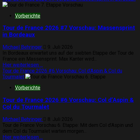
über
Tour
Vorberichte
de
France
Tour de France 2026 #7 Vorschau: Massensprint
2026
#8
in Bordeaux
Vorschau:
Massensprint
Michael Behringer
9. Juli 2026
und
In Bordeaux erwartet uns auf der siebten Etappe der Tour de
Massensturz?
France ein Massensprint. Max Kanter wird...
Mehr
Hier weiterlesen ...
Informationen
Tour de France 2026 #6 Vorschau: Col d’Aspin & Col du
über
Tourmalet
Tour
Vorberichte
de
France
Tour de France 2026 #6 Vorschau: Col d’Aspin &
2026
#7
Col du Tourmalet
Vorschau:
Massensprint
Michael Behringer
8. Juli 2026
in
Tour de France Vorschau 6. Etappe: Mit dem Col d’Aspin und
Bordeaux
dem Col du Tourmalet warten morgen...
Mehr
Hier weiterlesen ...