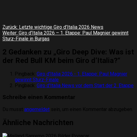
Beitragsnavigation
Zurück:
Letzte wichtige Giro d’Italia 2026 News
Weiter:
Giro d’Italia 2026 – 1. Etappe: Paul Magnier gewinnt
Sturz-Finale in Burgas
2 Gedanken zu „
Giro Deep Dive: Was ist
der Red Bull KM beim Giro d’Italia?
“
Pingback:
Giro d'Italia 2026 - 1. Etappe: Paul Magnier
gewinnt Sturz-Finale
Pingback:
Giro d'Italia News vor dem Start der 2. Etappe
Schreibe einen Kommentar
Du musst
angemeldet
sein, um einen Kommentar abzugeben.
Ähnliche Nachrichten