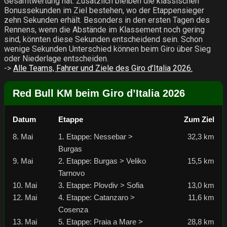
Gesamtwertung hat. Zusätzlich bleiben die klassischen
Bonussekunden im Ziel bestehen, wo der Etappensieger
zehn Sekunden erhält. Besonders in den ersten Tagen des
Rennens, wenn die Abstände im Klassement noch gering
sind, könnten diese Sekunden entscheidend sein. Schon
wenige Sekunden Unterschied können beim Giro über Sieg
oder Niederlage entscheiden.
->
Alle Teams, Fahrer und Ziele des Giro d’Italia 2026.
Red Bull KM beim Giro d’Italia 2026
Datum
Etappe
Zum Ziel
8. Mai
1. Etappe: Nessebar >
32,3 km
Burgas
9. Mai
2. Etappe: Burgas > Veliko
15,5 km
Tarnovo
10. Mai
3. Etappe: Plovdiv > Sofia
13,0 km
12. Mai
4. Etappe: Catanzaro >
11,6 km
Cosenza
13. Mai
5. Etappe: Praia a Mare >
28,8 km