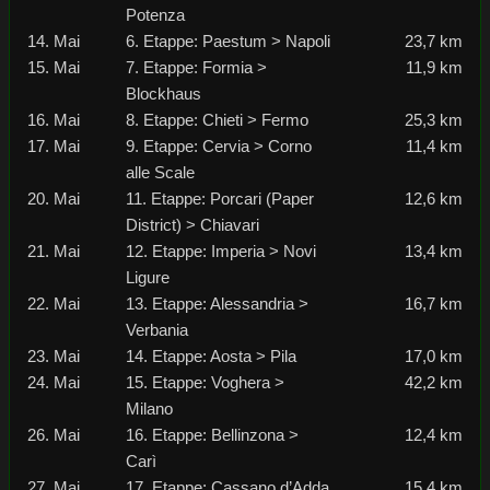
Potenza
14. Mai
6. Etappe: Paestum > Napoli
23,7 km
15. Mai
7. Etappe: Formia >
11,9 km
Blockhaus
16. Mai
8. Etappe: Chieti > Fermo
25,3 km
17. Mai
9. Etappe: Cervia > Corno
11,4 km
alle Scale
20. Mai
11. Etappe: Porcari (Paper
12,6 km
District) > Chiavari
21. Mai
12. Etappe: Imperia > Novi
13,4 km
Ligure
22. Mai
13. Etappe: Alessandria >
16,7 km
Verbania
23. Mai
14. Etappe: Aosta > Pila
17,0 km
24. Mai
15. Etappe: Voghera >
42,2 km
Milano
26. Mai
16. Etappe: Bellinzona >
12,4 km
Carì
27. Mai
17. Etappe: Cassano d’Adda
15,4 km