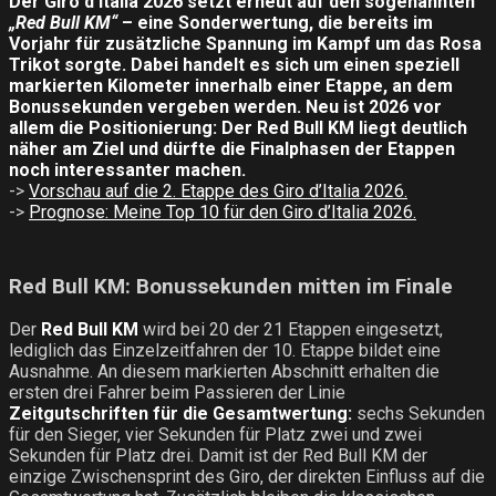
Der Giro d’Italia 2026 setzt erneut auf den sogenannten
„Red Bull KM“
– eine Sonderwertung, die bereits im
Vorjahr für zusätzliche Spannung im Kampf um das Rosa
Trikot sorgte. Dabei handelt es sich um einen speziell
markierten Kilometer innerhalb einer Etappe, an dem
Bonussekunden vergeben werden. Neu ist 2026 vor
allem die Positionierung: Der Red Bull KM liegt deutlich
näher am Ziel und dürfte die Finalphasen der Etappen
noch interessanter machen.
->
Vorschau auf die 2. Etappe des Giro d’Italia 2026.
->
Prognose: Meine Top 10 für den Giro d’Italia 2026.
Red Bull KM: Bonussekunden mitten im Finale
Der
Red Bull KM
wird bei 20 der 21 Etappen eingesetzt,
lediglich das Einzelzeitfahren der 10. Etappe bildet eine
Ausnahme. An diesem markierten Abschnitt erhalten die
ersten drei Fahrer beim Passieren der Linie
Zeitgutschriften für die Gesamtwertung:
sechs Sekunden
für den Sieger, vier Sekunden für Platz zwei und zwei
Sekunden für Platz drei. Damit ist der Red Bull KM der
einzige Zwischensprint des Giro, der direkten Einfluss auf die