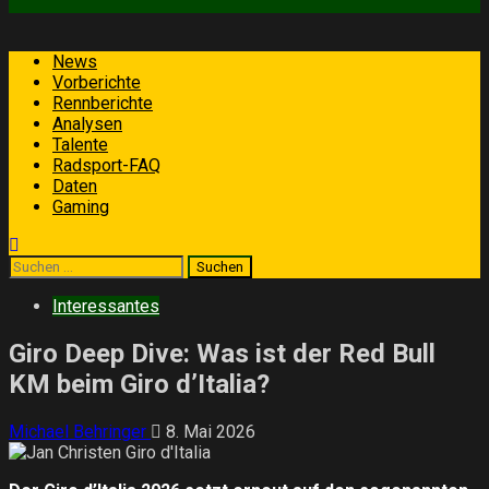
Primäres
News
Menü
Vorberichte
Rennberichte
Analysen
Talente
Radsport-FAQ
Daten
Gaming
Suchen
nach:
Interessantes
Giro Deep Dive: Was ist der Red Bull
KM beim Giro d’Italia?
Michael Behringer
8. Mai 2026