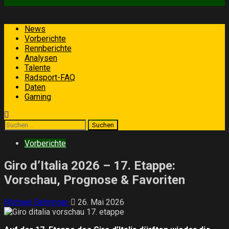
Primäres
News
Menü
Vorberichte
Rennberichte
Analysen
Talente
Radsport-FAQ
Daten
Gaming
Suchen
nach:
Vorberichte
Giro d’Italia 2026 – 17. Etappe:
Vorschau, Prognose & Favoriten
Michael Behringer
26. Mai 2026