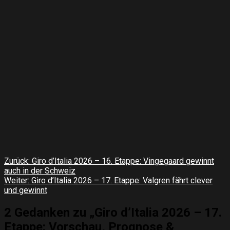
Beitragsnavigation
Zurück:
Giro d’Italia 2026 – 16. Etappe: Vingegaard gewinnt
auch in der Schweiz
Weiter:
Giro d’Italia 2026 – 17. Etappe: Valgren fährt clever
und gewinnt
2 Gedanken zu „
Giro d’Italia 2026 – 17.
Etappe: Vorschau, Prognose &