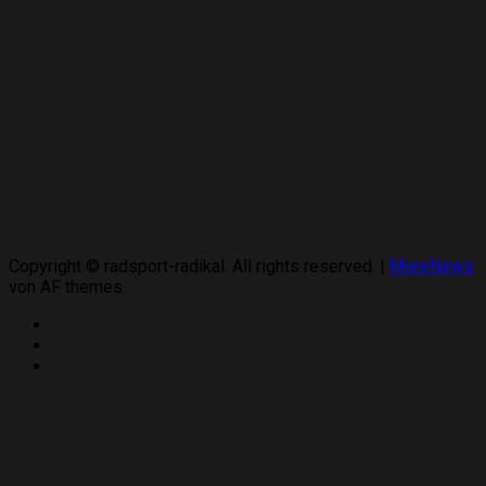
Copyright © radsport-radikal. All rights reserved.
|
MoreNews
von AF themes.
Twitter
Instagram
YouTube