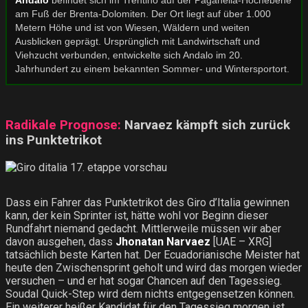
Andalo
befindet sich im Trentino auf der Paganella-Hochebene
am Fuß der Brenta-Dolomiten. Der Ort liegt auf über 1.000
Metern Höhe und ist von Wiesen, Wäldern und weiten
Ausblicken geprägt. Ursprünglich mit Landwirtschaft und
Viehzucht verbunden, entwickelte sich Andalo im 20.
Jahrhundert zu einem bekannten Sommer- und Wintersportort.
Radikale Prognose:
Narvaez kämpft sich zurück
ins Punktetrikot
Dass ein Fahrer das Punktetrikot des Giro d’Italia gewinnen
kann, der kein Sprinter ist, hätte wohl vor Beginn dieser
Rundfahrt niemand gedacht. Mittlerweile müssen wir aber
davon ausgehen, dass
Jhonatan Narvaez
[UAE – XRG]
tatsächlich beste Karten hat. Der Ecuadorianische Meister hat
heute den Zwischensprint geholt und wird das morgen wieder
versuchen – und er hat sogar Chancen auf den Tagessieg.
Soudal Quick-Step wird dem nichts entgegensetzen können.
Ein weiterer heißer Kandidat für den Tagessieg morgen ist