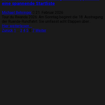
Vorschau
eine spannende Startliste
auf
die
Michael Behringer
21. Februar 2026
Rundfahrt
Tour du Rwanda 2026: Am Sonntag beginnt die 18. Austragung
mit
der Ruanda-Rundfahrt. Sie umfasst acht Etappen über...
zahlreichen
Mehr
Hier weiterlesen ...
Talenten
Seitennummerierung
Informationen
Zurück
1
…
3
4
5
6
7
Weiter
über
der
Tour
Beiträge
du
Rwanda
2026:
Aufregende
Etappen
und
eine
spannende
Startliste