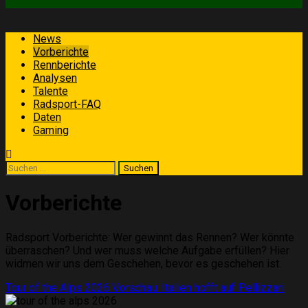
Primäres
News
Menü
Vorberichte
Rennberichte
Analysen
Talente
Radsport-FAQ
Daten
Gaming
Suchen
nach:
Vorberichte
Radsport Vorberichte: Wer gewinnt das Rennen? Wer könnte
überraschen? Und wer muss welche Aufgabe erfüllen? Hier
widmen wir uns dem Geschehen, bevor es geschehen ist.
Tour of the Alps 2026 Vorschau: Italien hofft auf Pellizzari