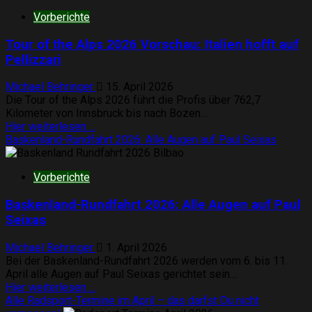
Vorberichte
Tour of the Alps 2026 Vorschau: Italien hofft auf
Pellizzari
Michael Behringer
15. April 2026
Die Tour of the Alps 2026 führt die Profis über 762,7
Kilometer von Innsbruck bis nach Bozen....
Mehr
Hier weiterlesen ...
Informationen
Baskenland-Rundfahrt 2026: Alle Augen auf Paul Seixas
über
Tour
Vorberichte
of
the
Baskenland-Rundfahrt 2026: Alle Augen auf Paul
Alps
2026
Seixas
Vorschau:
Italien
Michael Behringer
1. April 2026
hofft
Bei der Baskenland-Rundfahrt 2026 werden vom 6. bis 11.
auf
April alle Augen auf Paul Seixas gerichtet sein....
Pellizzari
Mehr
Hier weiterlesen ...
Informationen
Alle Radsport-Termine im April – das darfst Du nicht