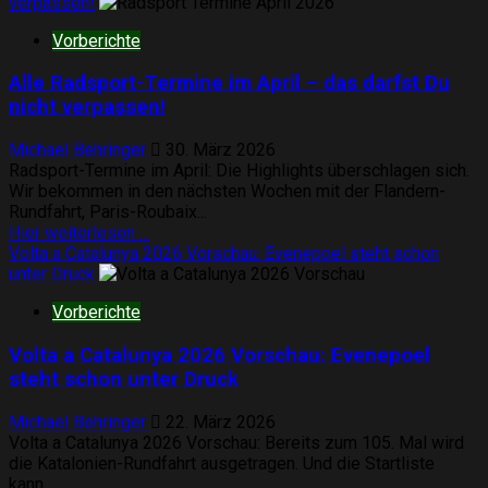
über
verpassen!
Baskenland-
Vorberichte
Rundfahrt
2026:
Alle Radsport-Termine im April – das darfst Du
Alle
Augen
nicht verpassen!
auf
Paul
Michael Behringer
30. März 2026
Seixas
Radsport-Termine im April: Die Highlights überschlagen sich.
Wir bekommen in den nächsten Wochen mit der Flandern-
Rundfahrt, Paris-Roubaix...
Mehr
Hier weiterlesen ...
Informationen
Volta a Catalunya 2026 Vorschau: Evenepoel steht schon
über
unter Druck
Alle
Vorberichte
Radsport-
Termine
Volta a Catalunya 2026 Vorschau: Evenepoel
im
April
steht schon unter Druck
–
das
Michael Behringer
22. März 2026
darfst
Volta a Catalunya 2026 Vorschau: Bereits zum 105. Mal wird
Du
die Katalonien-Rundfahrt ausgetragen. Und die Startliste
nicht
kann...