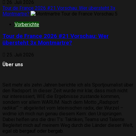
26. Juli 2026
Tour de France 2026 #21 Vorschau: Wer übersteht 3x
Montmartre?
5
Vorberichte
Tour de France 2026 #21 Vorschau: Wer
übersteht 3x Montmartre?
25. Juli 2026
Über uns
Seit mehr als zehn Jahren berichte ich als Sportjournalist über
den Radsport. In dieser Zeit wurde mir klar, dass mich nicht
nur interessiert, WIE die Ergebnisse zustande kommen,
sondern vor allem WARUM. Nach dem Motto
„Radsport
radikal“
– abgeleitet vom lateinischen radix, der Wurzel –
widme ich mich nun genau diesem Kern: den Ursprüngen.
Dabei helfen uns die drei T’s: Taktiken, Teams und Talente.
Begleitet mich auf meinem Weg durch die Länder dieser Welt,
egal ob bergauf oder bergab.