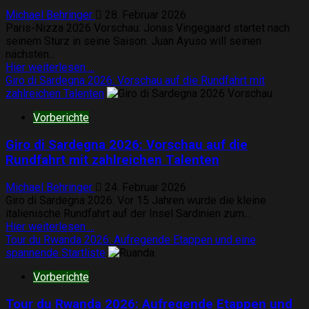
Mini-
Michael Behringer
28. Februar 2026
Bergankunft
Paris-Nizza 2026 Vorschau: Jonas Vingegaard startet nach
seinem Sturz in seine Saison. Juan Ayuso will seinen
nächsten...
Mehr
Hier weiterlesen ...
Informationen
Giro di Sardegna 2026: Vorschau auf die Rundfahrt mit
über
zahlreichen Talenten
Paris-
Vorberichte
Nizza
2026
Giro di Sardegna 2026: Vorschau auf die
Vorschau:
Vingegaard
Rundfahrt mit zahlreichen Talenten
vs
Ayuso
Michael Behringer
24. Februar 2026
vs
Giro di Sardegna 2026: Vor 15 Jahren wurde die kleine
Almeida
italienische Rundfahrt auf der Insel Sardinien zum...
Mehr
Hier weiterlesen ...
Informationen
Tour du Rwanda 2026: Aufregende Etappen und eine
über
spannende Startliste
Giro
Vorberichte
di
Sardegna
Tour du Rwanda 2026: Aufregende Etappen und
2026: