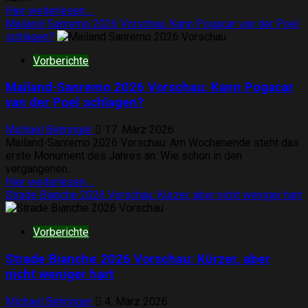
verpassen!
Mehr
Hier weiterlesen ...
Informationen
Mailand-Sanremo 2026 Vorschau: Kann Pogacar van der Poel
über
schlagen?
Volta
Vorberichte
a
Catalunya
Mailand-Sanremo 2026 Vorschau: Kann Pogacar
2026
Vorschau:
van der Poel schlagen?
Evenepoel
steht
Michael Behringer
17. März 2026
schon
Mailand-Sanremo 2026 Vorschau: Am Wochenende steht das
unter
erste Monument des Jahres an. Wie schon in den
Druck
vergangenen...
Mehr
Hier weiterlesen ...
Informationen
Strade Bianche 2026 Vorschau: Kürzer, aber nicht weniger hart
über
Mailand-
Vorberichte
Sanremo
2026
Strade Bianche 2026 Vorschau: Kürzer, aber
Vorschau:
Kann
nicht weniger hart
Pogacar
van
Michael Behringer
4. März 2026